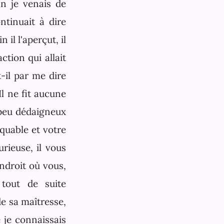
n je venais de
ntinuait à dire
 il l'aperçut, il
ction qui allait
t-il par me dire
Il ne fit aucune
n peu dédaigneux
quable et votre
urieuse, il vous
endroit où vous,
tout de suite
de sa maîtresse,
 je connaissais