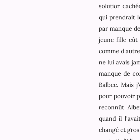
solution cachée
qui prendrait l
par manque de 
jeune fille eû
comme d'autre p
ne lui avais ja
manque de conf
Balbec. Mais j
pour pouvoir p
reconnût Alber
quand il l'ava
changé et gross