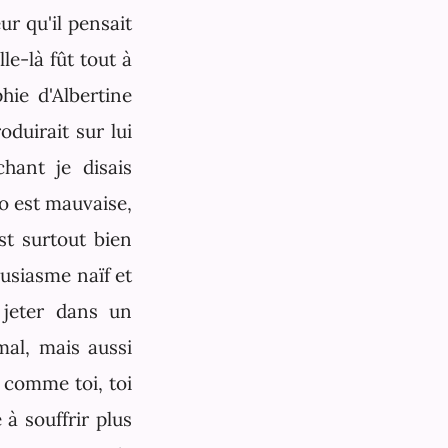
ur qu'il pensait
le-là fût tout à
phie d'Albertine
duirait sur lui
chant je disais
to est mauvaise,
st surtout bien
housiasme naïf et
 jeter dans un
mal, mais aussi
s comme toi, toi
 à souffrir plus