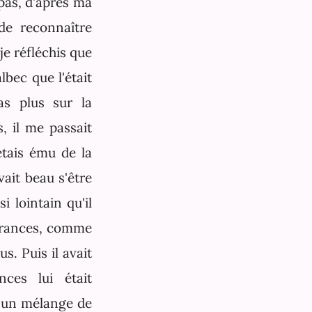
 pas, d'après ma
de reconnaître
je réfléchis que
lbec que l'était
pas plus sur la
, il me passait
étais ému de la
vait beau s'être
i lointain qu'il
ffrances, comme
s. Puis il avait
ces lui était
t un mélange de