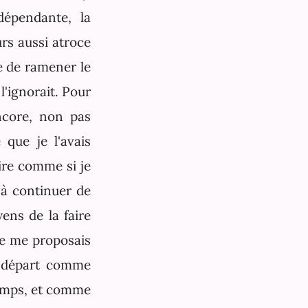
dépendante, la
urs aussi atroce
te de ramener le
l'ignorait. Pour
ncore, non pas
 que je l'avais
aire comme si je
 à continuer de
ens de la faire
 Je me proposais
on départ comme
temps, et comme