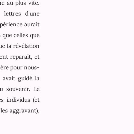
e au plus vite.
 lettres d'une
xpérience aurait
 que celles que
ue la révélation
nt reparaît, et
ière pour nous-
avait guidé la
u souvenir. Le
es individus (et
les aggravant),