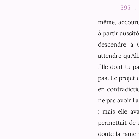
395
.
même, accourut,
à partir aussit
descendre à C
attendre qu'Alb
fille dont tu p
pas. Le projet 
en contradicti
ne pas avoir l'a
; mais elle ava
permettait de 
doute la ramene