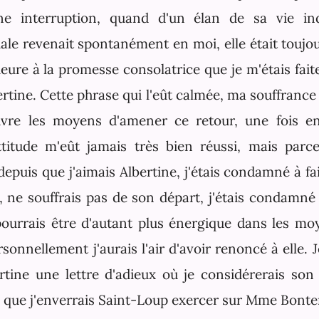
e interruption, quand d'un élan de sa vie in
iale revenait spontanément en moi, elle était toujo
eure à la promesse consolatrice que je m'étais fai
tine. Cette phrase qui l'eût calmée, ma souffrance 
vre les moyens d'amener ce retour, une fois e
ttitude m'eût jamais très bien réussi, mais parce
depuis que j'aimais Albertine, j'étais condamné à f
s, ne souffrais pas de son départ, j'étais condamné
 pourrais être d'autant plus énergique dans les moy
sonnellement j'aurais l'air d'avoir renoncé à elle.
ertine une lettre d'adieux où je considérerais s
dis que j'enverrais Saint-Loup exercer sur Mme Bon