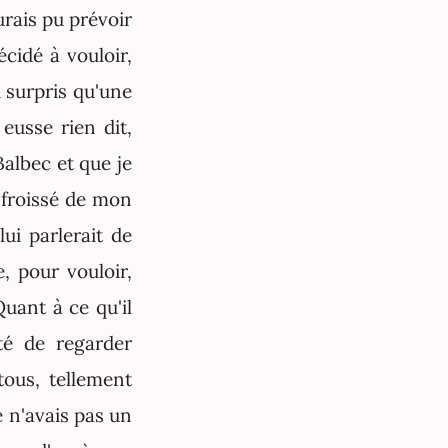
urais pu prévoir
écidé à vouloir,
 surpris qu'une
eusse rien dit,
Balbec et que je
e froissé de mon
ui parlerait de
, pour vouloir,
uant à ce qu'il
ité de regarder
tous, tellement
e n'avais pas un