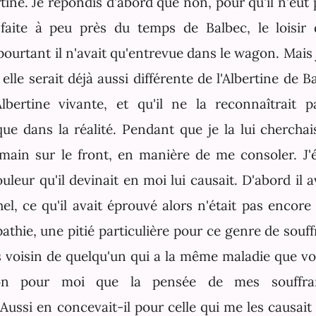
rtine. Je répondis d'abord que non, pour qu'il n'eût
 faite à peu près du temps de Balbec, le loisir 
pourtant il n'avait qu'entrevue dans le wagon. Mais 
 elle serait déjà aussi différente de l'Albertine de Ba
lbertine vivante, et qu'il ne la reconnaîtrait 
ue dans la réalité. Pendant que je la lui cherchais
ain sur le front, en manière de me consoler. J'
uleur qu'il devinait en moi lui causait. D'abord il a
l, ce qu'il avait éprouvé alors n'était pas encore s
athie, une pitié particulière pour ce genre de sou
 voisin de quelqu'un qui a la même maladie que vou
tion pour moi que la pensée de mes souffran
 Aussi en concevait-il pour celle qui me les causai