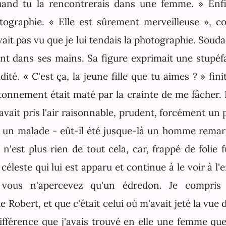
uand tu la rencontrerais dans une femme. » Enfi
tographie. « Elle est sûrement merveilleuse », co
ait pas vu que je lui tendais la photographie. Soudain
ant dans ses mains. Sa figure exprimait une stupéfa
idité. « C'est ça, la jeune fille que tu aimes ? » fini
tonnement était maté par la crainte de me fâcher. 
 avait pris l'air raisonnable, prudent, forcément u
 un malade - eût-il été jusque-là un homme remar
n'est plus rien de tout cela, car, frappé de folie f
 céleste qui lui est apparu et continue à le voir à l'
vous n'apercevez qu'un édredon. Je compris 
 Robert, et que c'était celui où m'avait jeté la vue 
différence que j'avais trouvé en elle une femme que