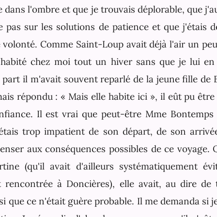
 dans l'ombre et que je trouvais déplorable, que j'a
e pas sur les solutions de patience et que j'étais d
volonté. Comme Saint-Loup avait déjà l'air un peu
t habité chez moi tout un hiver sans que je lui en 
art il m'avait souvent reparlé de la jeune fille de 
mais répondu : « Mais elle habite ici », il eût pu êtr
iance. Il est vrai que peut-être Mme Bontemps l
'étais trop impatient de son départ, de son arrivée
enser aux conséquences possibles de ce voyage. Q
tine (qu'il avait d'ailleurs systématiquement év
it rencontrée à Doncières), elle avait, au dire de 
i que ce n'était guère probable. Il me demanda si j