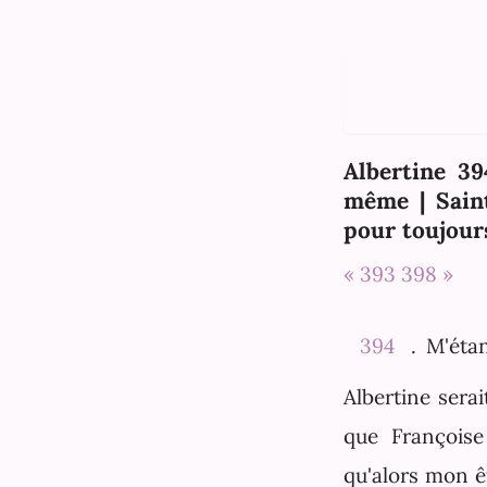
Albertine 39
même | Sain
pour toujour
« 393
398 »
394
. M'éta
Albertine sera
que Françoise
qu'alors mon êt