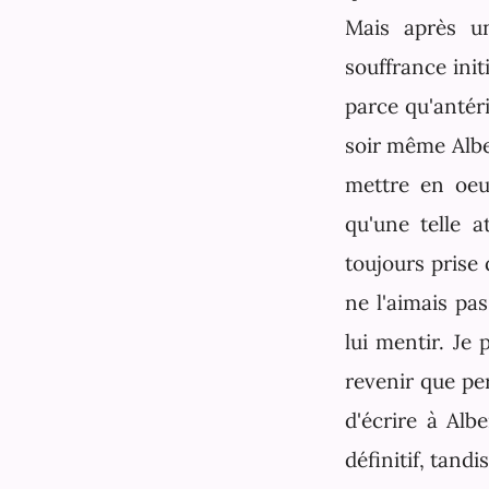
Mais après un
souffrance init
parce qu'antéri
soir même Alber
mettre en oeu
qu'une telle a
toujours prise 
ne l'aimais pa
lui mentir. Je
revenir que per
d'écrire à Alb
définitif, tan