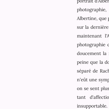
portrait d'Albe
photographie,
Albertine, que 
sur la dernière
maintenant l'A
photographie q
doucement la m
peine que la do
séparé de Rache
n'eût une symp
on se sent plus
tant d'affec
insupportable.