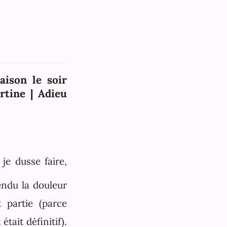
aison le soir
tine | Adieu
je dusse faire,
endu la douleur
 partie (parce
tait définitif).