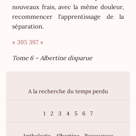
« 395
397 »
Tome 6 – Albertine disparue
A la recherche du temps perdu
1
2
3
4
5
6
7
Anthologie
Albertine
Ressources