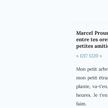
Marcel Proust
entre tes or
petites amiti
« 1217
1220 »
Mon petit arbr
mon petit étra
plante, va-t'en
heures. Je t'en
faim.