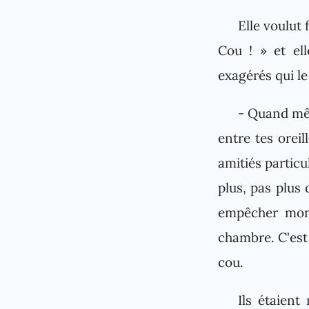
Elle voulut 
Cou ! » et el
exagérés qui le 
- Quand mêm
entre tes orei
amitiés particu
plus, pas plus 
empêcher mon 
chambre. C'est
cou.
Ils étaient