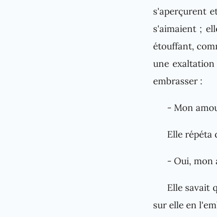
s'aperçurent e
s'aimaient ; e
étouffant, comm
une exaltation
embrasser :
- Mon amou
Elle répéta 
- Oui, mon
Elle savait 
sur elle en l'e