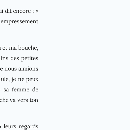
i dit encore : «
n empressement
ou et ma bouche,
ins des petites
 ne nous aimions
aule, je ne peux
ec sa femme de
che va vers ton
p leurs regards