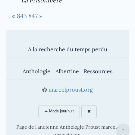
La Prisonnière
« 843
847 »
A la recherche du temps perdu
Anthologie
Albertine
Ressources
©
marcelproust.org
☀️ Mode jour/nuit
✖️
Page de l'ancienne Anthologie Proust marcel-
↑
proust.com