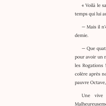
« Voilà le s
temps qui lui au
— Mais il n
demie.
— Que quatre
pour avoir un 
les Rogations 
colère après n
pauvre Octave, 
Une vive 
Malheureusemen