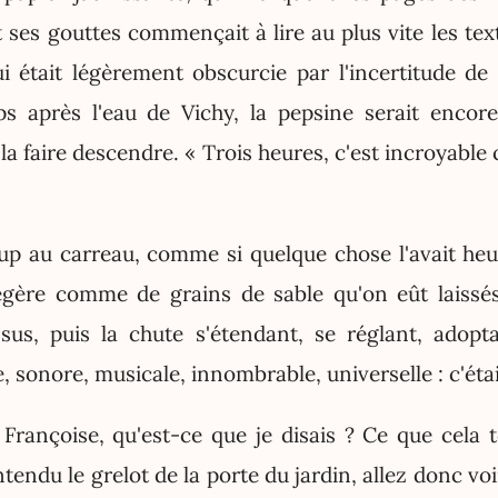
 ses gouttes commençait à lire au plus vite les te
lui était légèrement obscurcie par l'incertitude de 
s après l'eau de Vichy, la pepsine serait encor
 la faire descendre. « Trois heures, c'est incroyable
up au carreau, comme si quelque chose l'avait heur
égère comme de grains de sable qu'on eût laissé
sus, puis la chute s'étendant, se réglant, adop
, sonore, musicale, innombrable, universelle : c'était
 Françoise, qu'est-ce que je disais ? Ce que cela 
entendu le grelot de la porte du jardin, allez donc voi