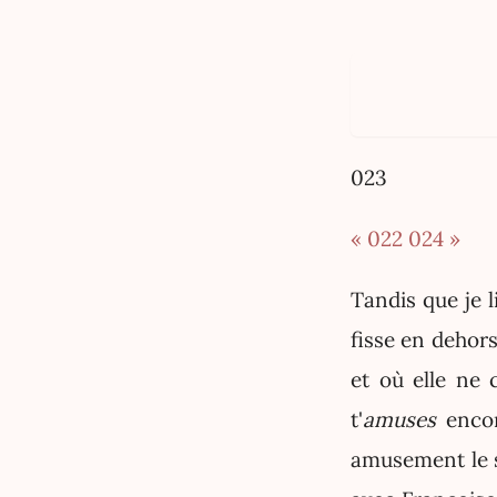
023
« 022
024 »
Tandis que je l
fisse en dehors
et où elle ne 
t'
amuses
encor
amusement le s