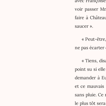
avec Françoise,
voir passer Mm
faire à Château
saucer ».
« Peut-être,
ne pas écarter 
« Tiens, dis
point su si elle
demander à Eul
et ce mauvais 
sans pluie. Ce 
le plus tôt ser