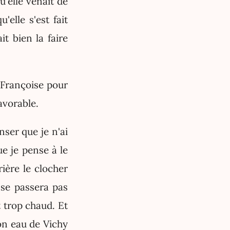
u'elle venait de
elle s'est fait
it bien la faire
t Françoise pour
avorable.
nser que je n'ai
que je pense à le
ière le clocher
 se passera pas
t trop chaud. Et
mon eau de Vichy