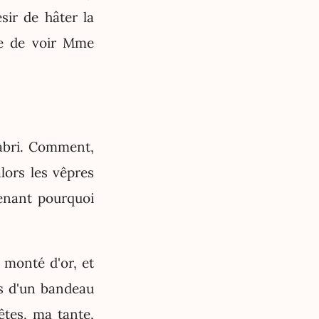
sir de hâter la
nte de voir Mme
d abri. Comment,
alors les vêpres
enant pourquoi
, monté d'or, et
es d'un bandeau
êtes, ma tante,