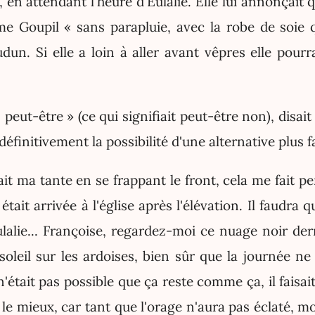
 en attendant l'heure d'Eulalie. Elle lui annonçait q
e Goupil « sans parapluie, avec la robe de soie qu'
dun. Si elle a loin à aller avant vêpres elle pourra
 peut-être » (ce qui signifiait peut-être non), disai
définitivement la possibilité d'une alternative plus f
ait ma tante en se frappant le front, cela me fait pe
 était arrivée à l'église après l'élévation. Il faudra 
alie... Françoise, regardez-moi ce nuage noir derr
soleil sur les ardoises, bien sûr que la journée ne
n'était pas possible que ça reste comme ça, il faisai
a le mieux, car tant que l'orage n'aura pas éclaté, 