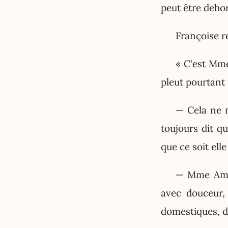
peut être dehor
Françoise re
« C'est Mme
pleut pourtant 
— Cela ne m
toujours dit qu
que ce soit ell
— Mme Amédé
avec douceur,
domestiques, d