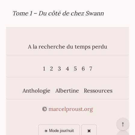
Tome 1 – Du côté de chez Swann
A la recherche du temps perdu
1
2
3
4
5
6
7
Anthologie
Albertine
Ressources
©
marcelproust.org
↑
☀️ Mode jour/nuit
✖️