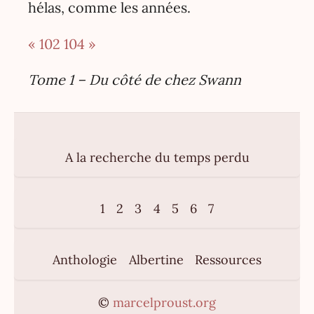
hélas, comme les années.
« 102
104 »
Tome 1 – Du côté de chez Swann
A la recherche du temps perdu
1
2
3
4
5
6
7
Anthologie
Albertine
Ressources
©
marcelproust.org