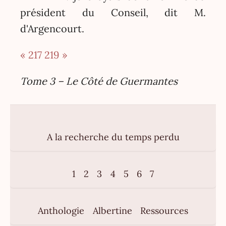
président du Conseil, dit M.
d'Argencourt.
« 217
219 »
Tome 3 – Le Côté de Guermantes
A la recherche du temps perdu
1
2
3
4
5
6
7
Anthologie
Albertine
Ressources