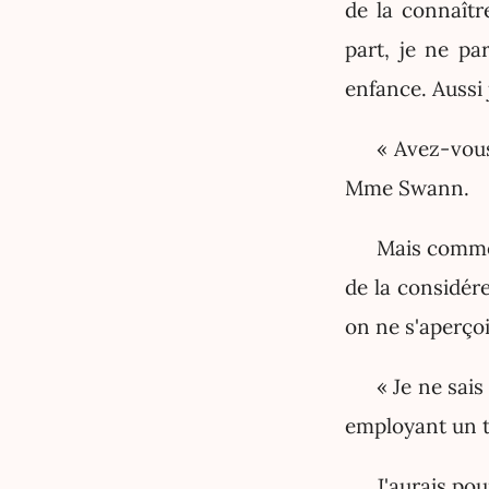
de la connaître
part, je ne p
enfance. Aussi
« Avez-vous
Mme Swann.
Mais comme 
de la considér
on ne s'aperço
« Je ne sais
employant un te
J'aurais po