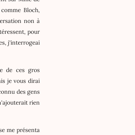
ut comme Bloch,
ersation non à
ntéressent, pour
, j'interrogeai
lle de ces gros
s je vous dirai
i connu des gens
'ajouterait rien
ise me présenta