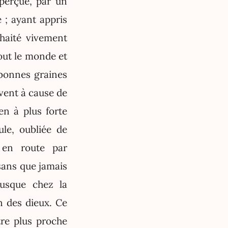
perçue, par un
e ; ayant appris
haité vivement
tout le monde et
bonnes graines
uvent à cause de
n à plus forte
ule, oubliée de
 en route par
 sans que jamais
jusque chez la
n des dieux. Ce
re plus proche