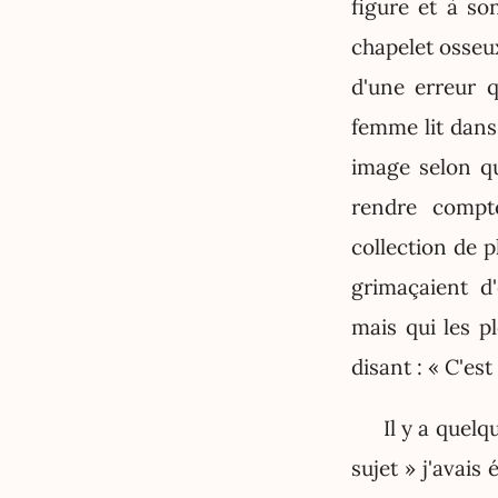
figure et à so
chapelet osse
d'une erreur q
femme lit dans
image selon qu
rendre compt
collection de 
grimaçaient d
mais qui les p
disant : « C'est
Il y a quel
sujet » j'avais