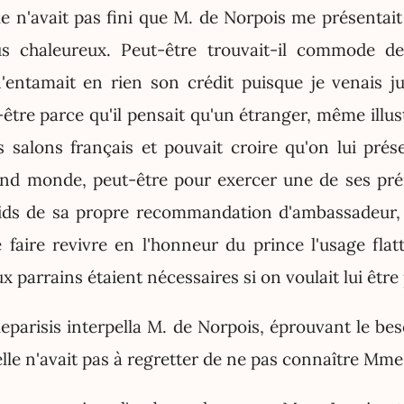
le n'avait pas fini que M. de Norpois me présentait
us chaleureux. Peut-être trouvait-il commode d
n'entamait en rien son crédit puisque je venais j
être parce qu'il pensait qu'un étranger, même illus
 salons français et pouvait croire qu'on lui prés
d monde, peut-être pour exercer une de ses préro
oids de sa propre recommandation d'ambassadeur,
 faire revivre en l'honneur du prince l'usage flat
x parrains étaient nécessaires si on voulait lui être
eparisis interpella M. de Norpois, éprouvant le bes
'elle n'avait pas à regretter de ne pas connaître Mme