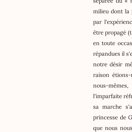
séparée du « 
milieu dont la 
par l'expérie
être propagé (t
en toute occa
répandues il s'
notre désir m
raison étions-
nous-mêmes, 
l'imparfaite ré
sa marche s'a
princesse de G
que nous nous