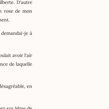
ilberte. D'autre
en rose de mon
ment.
» demandai-je à
ait avoir l'air
nce de laquelle
désagréable, en
ment sur Mme de