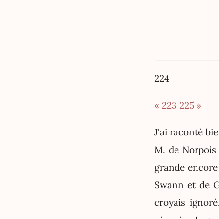
224
« 223
225 »
J'ai raconté b
M. de Norpois 
grande encore 
Swann et de Gi
croyais ignoré