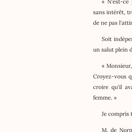
« N'est-ce
sans intérêt, tr
de ne pas l'atti
Soit indépe
un salut plein 
« Monsieur, 
Croyez-vous qu
croire qu'il a
femme. »
Je compris t
M. de Norpo