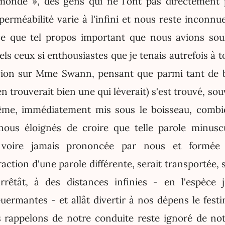
monde », des gens qui ne l'ont pas directement 
perméabilité varie à l'infini et nous reste inconnu
nce que tel propos important que nous avions sou
els ceux si enthousiastes que je tenais autrefois à 
sion sur Mme Swann, pensant que parmi tant de 
en trouverait bien une qui lèverait) s'est trouvé, so
ême, immédiatement mis sous le boisseau, combie
nous éloignés de croire que telle parole minusc
voire jamais prononcée par nous et formée
fraction d'une parole différente, serait transportée,
rrêtât, à des distances infinies - en l'espèce 
uermantes - et allât divertir à nos dépens le festi
 rappelons de notre conduite reste ignoré de not