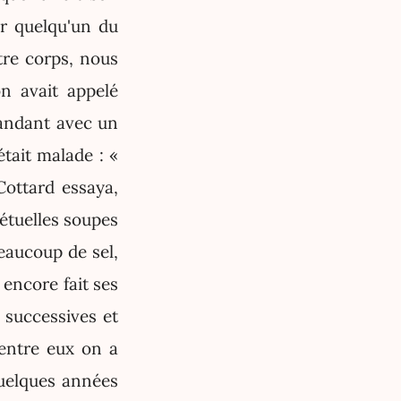
r quelqu'un du
tre corps, nous
on avait appelé
andant avec un
était malade : «
Cottard essaya,
pétuelles soupes
eaucoup de sel,
 encore fait ses
 successives et
'entre eux on a
quelques années