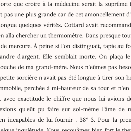
sorte que croire à la médecine serait la suprême fo
ait pas une plus grande car de cet amoncellement d'
longue quelques vérités. Cottard avait recommand
n alla chercher un thermomètre. Dans presque tout
 de mercure. À peine si l'on distinguait, tapie au f
mandre d'argent. Elle semblait morte. On plaça l
bouche de ma grand-mère. Nous n'eûmes pas besoin
petite sorcière n'avait pas été longue à tirer son
mmobile, perchée à mi-hauteur de sa tour et n'en
 avec exactitude le chiffre que nous lui avions 
flexions qu'eût pu faire sur soi-même l'âme de
en incapables de lui fournir : 38° 3. Pour la pre
elque inquiétude. Nous secouâmes bien fort le t