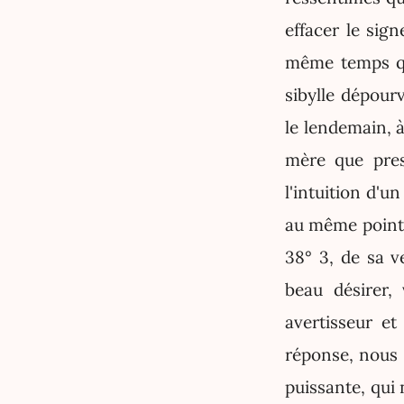
effacer le sig
même temps que
sibylle dépour
le lendemain, à
mère que pres
l'intuition d'u
au même point,
38° 3, de sa v
beau désirer, 
avertisseur e
réponse, nous
puissante, qui