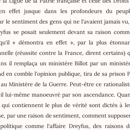
e la Ligue de la Patrie française et celle des Droi
en effet jusque dans les profondeurs du peup
r le sentiment des gens qui ne l'avaient jamais vu,
Dreyfus se posait seulement devant sa raison co
 qu'il « démontra en effet », par la plus étonna
nnelle (réussite contre la France, dirent certains) 
ns il remplaça un ministère Billot par un minist
d en comble l'opinion publique, tira de sa prison P
, au Ministère de la Guerre. Peut-être ce rationali
t-il lui-même manoeuvré par son ascendance. Qua
 qui contiennent le plus de vérité sont dictés à le
se, par une raison de sentiment, comment suppose
 politique comme l'affaire Dreyfus, des raisons