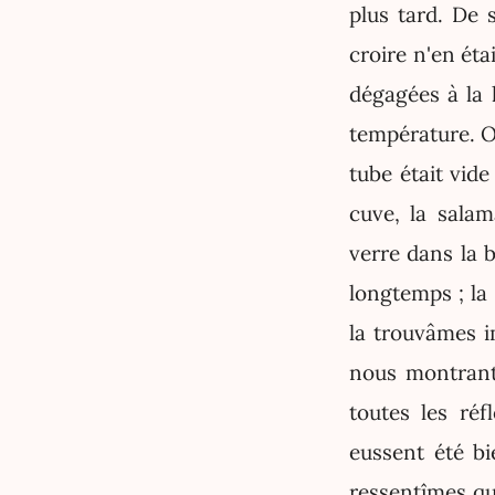
plus tard. De 
croire n'en ét
dégagées à la 
température. O
tube était vide
cuve, la sala
verre dans la 
longtemps ; la 
la trouvâmes i
nous montrant
toutes les ré
eussent été bi
ressentîmes qu