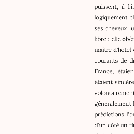
puissent, à l
logiquement ch
ses cheveux lu
libre ; elle ob
maître d'hôtel
courants de dr
France, étaien
étaient sincère
volontairemen
généralement fa
prédictions l'o
d'un côté un ti