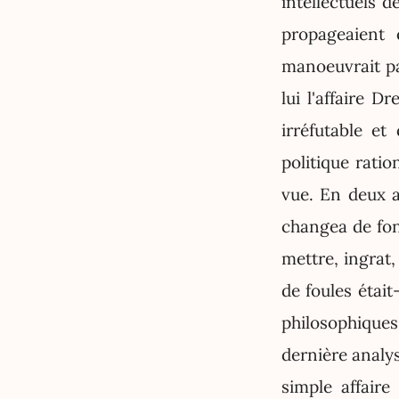
intellectuels d
propageaient 
manoeuvrait pa
lui l'affaire 
irréfutable et
politique ratio
vue. En deux a
changea de fon
mettre, ingrat
de foules étai
philosophiques
dernière analy
simple affaire