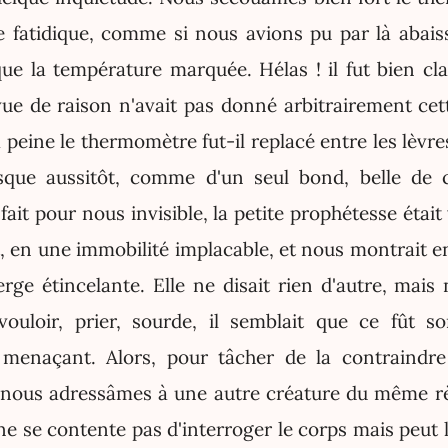
ne fatidique, comme si nous avions pu par là abaiss
 la température marquée. Hélas ! il fut bien clai
vue de raison n'avait pas donné arbitrairement cet
 peine le thermomètre fut-il replacé entre les lèv
que aussitôt, comme d'un seul bond, belle de c
n fait pour nous invisible, la petite prophétesse était
 en une immobilité implacable, et nous montrait en
erge étincelante. Elle ne disait rien d'autre, mais
vouloir, prier, sourde, il semblait que ce fût 
t menaçant. Alors, pour tâcher de la contraindre
 nous adressâmes à une autre créature du même rè
 ne se contente pas d'interroger le corps mais peut