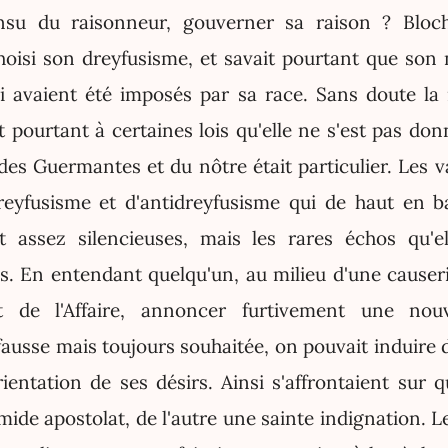
'insu du raisonneur, gouverner sa raison ? Bloch
oisi son dreyfusisme, et savait pourtant que son 
i avaient été imposés par sa race. Sans doute la 
éit pourtant à certaines lois qu'elle ne s'est pas do
 des Guermantes et du nôtre était particulier. Les 
eyfusisme et d'antidreyfusisme qui de haut en ba
t assez silencieuses, mais les rares échos qu'e
s. En entendant quelqu'un, au milieu d'une causeri
t de l'Affaire, annoncer furtivement une nouve
usse mais toujours souhaitée, on pouvait induire d
rientation de ses désirs. Ainsi s'affrontaient sur 
mide apostolat, de l'autre une sainte indignation. 