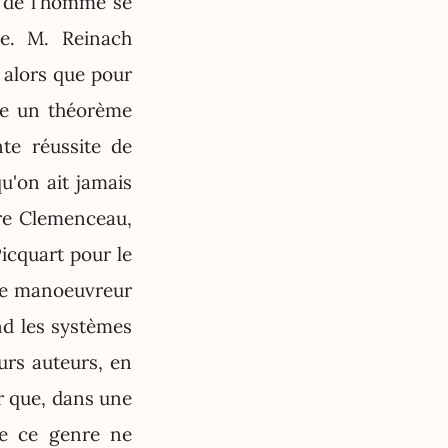
ts de l'homme se
le. M. Reinach
 alors que pour
mme un théorème
nte réussite de
qu'on ait jamais
ère Clemenceau,
icquart pour le
ste manoeuvreur
nd les systèmes
urs auteurs, en
r que, dans une
 de ce genre ne