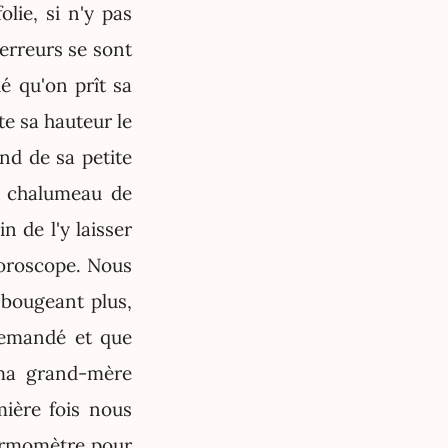
lie, si n'y pas
erreurs se sont
é qu'on prît sa
e sa hauteur le
ond de sa petite
e chalumeau de
 de l'y laisser
 horoscope. Nous
 bougeant plus,
demandé et que
 ma grand-mère
mière fois nous
hermomètre pour