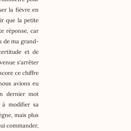
er la fièvre en
r que la petite
te réponse, car
res de ma grand-
ertitude et de
 venue s'arrêter
core ce chiffre
 nous avions eu
son dernier mot
 à modifier sa
gne, mais plus
 lui commander,