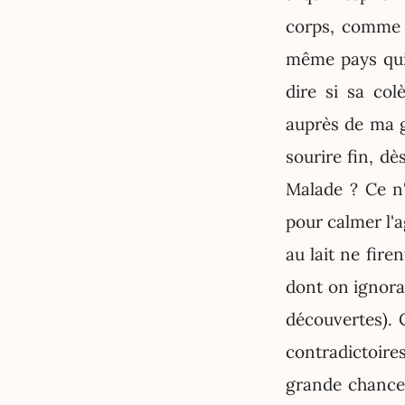
corps, comme 
même pays qui 
dire si sa col
auprès de ma 
sourire fin, dè
Malade ? Ce n'
pour calmer l'a
au lait ne fir
dont on ignorai
découvertes). 
contradictoire
grande chance 