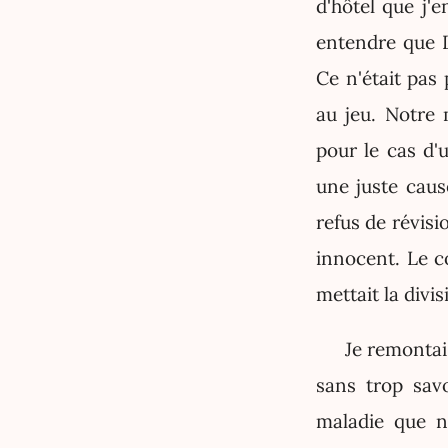
d'hôtel que j'e
entendre que D
Ce n'était pas
au jeu. Notre m
pour le cas d'
une juste caus
refus de révisi
innocent. Le co
mettait la divi
Je remontai
sans trop savo
maladie que 