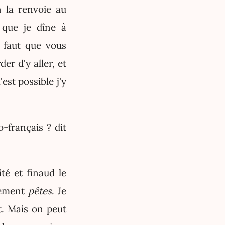
n la renvoie au
 que je dîne à
l faut que vous
er d'y aller, et
est possible j'y
-français ? dit
té et finaud le
llement
pêtes
. Je
t. Mais on peut