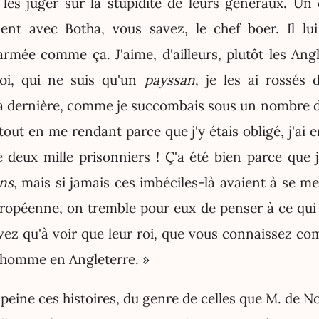
les juger sur la stupidité de leurs généraux. Un
t avec Botha, vous savez, le chef boer. Il lui 
armée comme ça. J'aime, d'ailleurs, plutôt les Angl
i, qui ne suis qu'un
payssan
, je les ai rossés 
à la dernière, comme je succombais sous un nombre 
 tout en me rendant parce que j'y étais obligé, j'ai 
 deux mille prisonniers ! Ç'a été bien parce que j
ns
, mais si jamais ces imbéciles-là avaient à se m
ropéenne, on tremble pour eux de penser à ce qui a
avez qu'à voir que leur roi, que vous connaissez c
 homme en Angleterre. »
 peine ces histoires, du genre de celles que M. de N