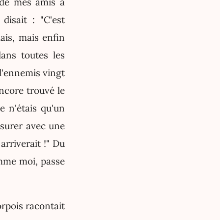
 de mes amis a
disait : "C'est
ais, mais enfin
dans toutes les
d'ennemis vingt
encore trouvé le
e n'étais qu'un
esurer avec une
rriverait !" Du
omme moi, passe
orpois racontait