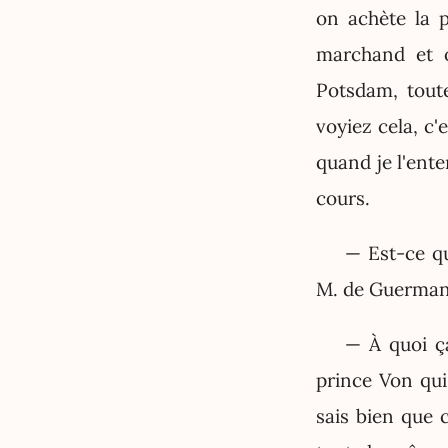
on achète la p
marchand et o
Potsdam, toute
voyiez cela, c'
quand je l'ente
cours.
— Est-ce qu
M. de Guerman
— À quoi ça
prince Von qui
sais bien que 