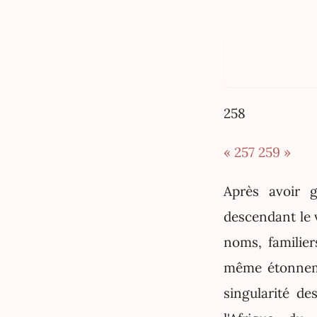
258
« 257
259 »
Après avoir 
descendant le v
noms, familier
même étonneme
singularité d