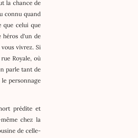
 eut la chance de
peu connu quand
e que celui que
e héros d'un de
vous vivrez. Si
 rue Royale, où
n parle tant de
ns le personnage
mort prédite et
i-même chez la
ousine de celle-