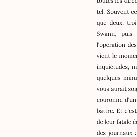
toutes les dire
tel. Souvent c
que deux, tro
Swann, puis 
l'opération des
vient le mome
inquiétudes, m
quelques minut
vous aurait soi
couronne d'une
battre. Et c'es
de leur fatale
des journaux 