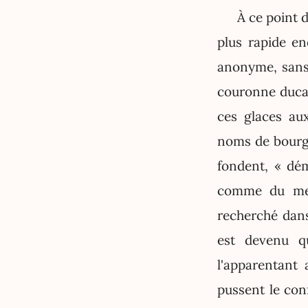
À ce point d
plus rapide en
anonyme, sans 
couronne duca
ces glaces aux
noms de bourge
fondent, « dé
comme du mei
recherché dans
est devenu q
l'apparentant 
pussent le con