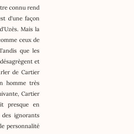
titre connu rend
est d'une façon
d'Uzès. Mais la
 comme ceux de
 Tandis que les
 désagrègent et
ler de Cartier
un homme très
ivante, Cartier
it presque en
e des ignorants
le personnalité