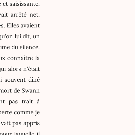
 et saisissante,
ait arrêté net,
. Elles avaient
u'on lui dit, un
ume du silence.
ux connaître la
i alors n'était
si souvent dîné
a mort de Swann
nt pas trait à
lberte comme je
avait pas appris
pour laquelle il