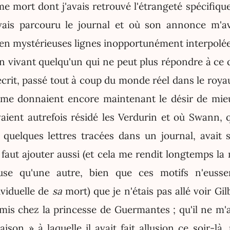
me mort dont j'avais retrouvé l'étrangeté spécifique
vais parcouru le journal et où son annonce m'av
n mystérieuses lignes inopportunément interpolées
'un vivant quelqu'un qui ne peut plus répondre à ce q
rit, passé tout à coup du monde réel dans le roya
i me donnaient encore maintenant le désir de mie
ient autrefois résidé les Verdurin et où Swann, qu
quelques lettres tracées dans un journal, avait 
l faut ajouter aussi (et cela me rendit longtemps l
use qu'une autre, bien que ces motifs n'eusse
ividuelle de
sa
mort) que je n'étais pas allé voir Gi
omis chez la princesse de Guermantes ; qu'il ne m'
aison » à laquelle il avait fait allusion ce soir-là, 