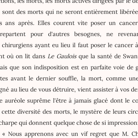
ctions, les morts, les morts actives dirigées par le de
e sont des morts qui ne seront entièrement libérée
is ans après. Elles courent vite poser un cancer
repartent pour d'autres besognes, ne reven
 chirurgiens ayant eu lieu il faut poser le cancer
nt où on lit dans
Le Gaulois
que la santé de Swann
ais que son indisposition est en parfaite voie de g
es avant le dernier souffle, la mort, comme une
gné au lieu de vous détruire, vient assister à vos de
 auréole suprême l'être à jamais glacé dont le c
t cette diversité des morts, le mystère de leurs circ
 écharpe qui donnent quelque chose de si impression
: « Nous apprenons avec un vif regret que M. C