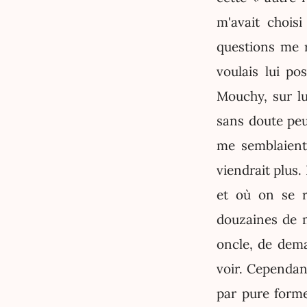
m'avait chois
questions me 
voulais lui po
Mouchy, sur l
sans doute peu
me semblaient 
viendrait plus
et où on se r
douzaines de m
oncle, de dema
voir. Cependant
par pure forme