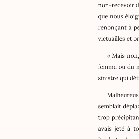
non-recevoir de
que nous éloig
renonçant à pe
victuailles et 
« Mais non,
femme ou du mo
sinistre qui dé
Malheureuse
semblait déplac
trop précipita
avais jeté à t