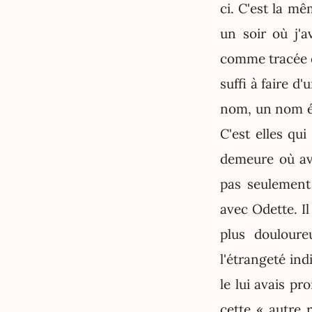
ci. C'est la mê
un soir où j'a
comme tracée e
suffi à faire d
nom, un nom éc
C'est elles qu
demeure où ava
pas seulement 
avec Odette. I
plus douloure
l'étrangeté ind
le lui avais pr
cette « autre r