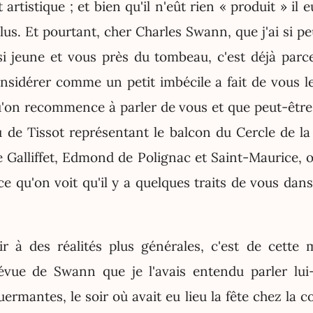
t artistique ; et bien qu'il n'eût rien « produit » il
lus. Et pourtant, cher Charles Swann, que j'ai si 
 si jeune et vous près du tombeau, c'est déjà parc
nsidérer comme un petit imbécile a fait de vous l
'on recommence à parler de vous et que peut-être 
u de Tissot représentant le balcon du Cercle de la
e Galliffet, Edmond de Polignac et Saint-Maurice, o
ce qu'on voit qu'il y a quelques traits de vous da
r à des réalités plus générales, c'est de cette 
évue de Swann que je l'avais entendu parler lu
rmantes, le soir où avait eu lieu la fête chez la c