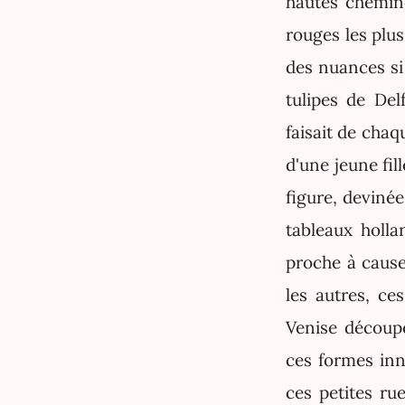
hautes cheminé
rouges les plus
des nuances si 
tulipes de Del
faisait de chaq
d'une jeune fil
figure, devinée
tableaux holla
proche à cause
les autres, ce
Venise découpé
ces formes inn
ces petites rue