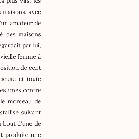
 plus vifs, les
es maisons, avec
 d'un amateur de
ité des maisons
gardait par lui,
 vieille femme à
position de cent
cieuse et toute
es unes contre
, le morceau de
tallisé suivant
u bout d'une de
oit produite une