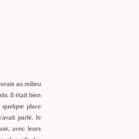
ouvais au milieu
its
. Il était bien
 quelque place
vait parlé. Je
soir, avec leurs