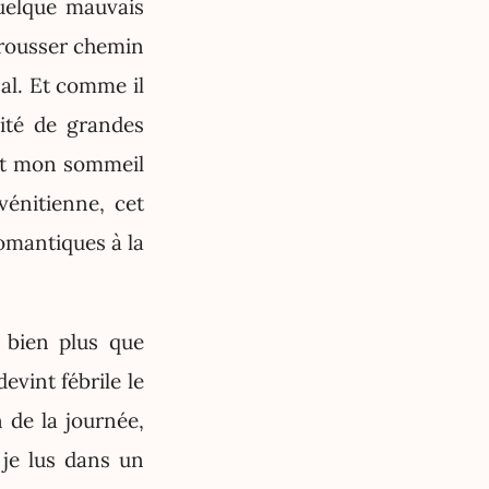
quelque mauvais
brousser chemin
al. Et comme il
lité de grandes
ant mon sommeil
vénitienne, cet
romantiques à la
 bien plus que
evint fébrile le
 de la journée,
 je lus dans un