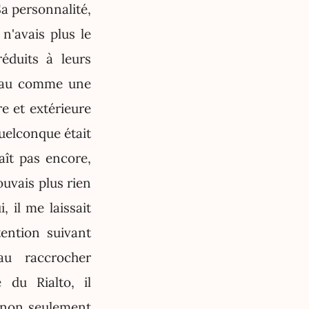
Sa personnalité,
'avais plus le
réduits à leurs
l'eau comme une
e et extérieure
quelconque était
aît pas encore,
ouvais plus rien
, il me laissait
tention suivant
au raccrocher
 du Rialto, il
 non seulement