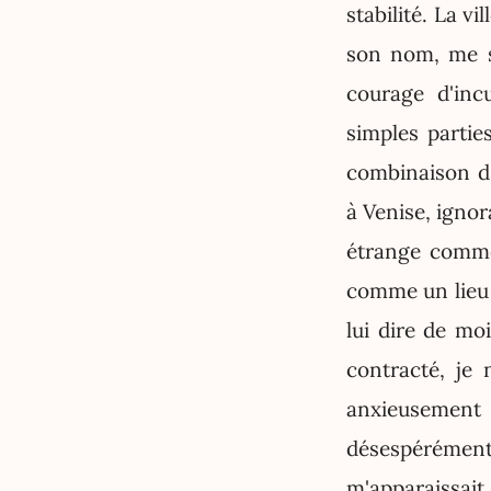
stabilité. La v
son nom, me s
courage d'incu
simples partie
combinaison d'
à Venise, ignor
étrange comme 
comme un lieu d
lui dire de moi
contracté, je 
anxieusemen
désespérément
m'apparaissai