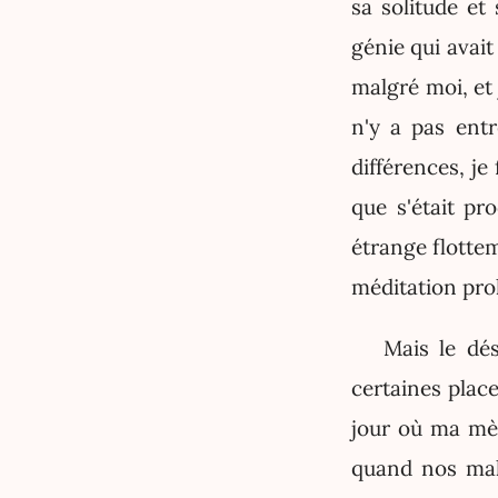
sa solitude et
génie qui avait
malgré moi, et
n'y a pas entr
différences, j
que s'était pr
étrange flottem
méditation prol
Mais le dé
certaines place
jour où ma mèr
quand nos mall