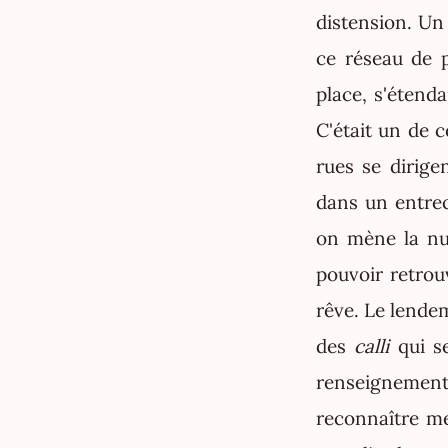
distension. U
ce réseau de 
place, s'étenda
C'était un de c
rues se dirige
dans un entrec
on mène la nui
pouvoir retrouv
rêve. Le lendem
des
calli
qui se
renseignement,
reconnaître me 