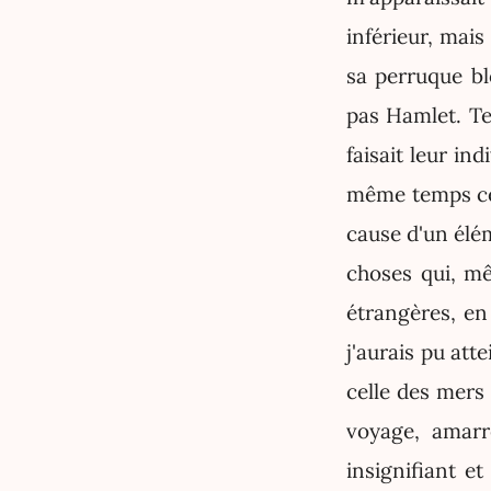
inférieur, mais
sa perruque bl
pas Hamlet. Tel
faisait leur in
même temps ce 
cause d'un éléme
choses qui, mê
étrangères, en 
j'aurais pu att
celle des mers 
voyage, amarr
insignifiant e