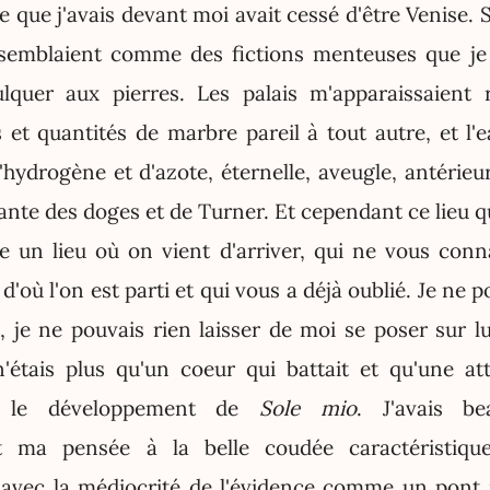
ille que j'avais devant moi avait cessé d'être Venise. 
emblaient comme des fictions menteuses que je n
lquer aux pierres. Les palais m'apparaissaient 
s et quantités de marbre pareil à tout autre, et 
hydrogène et d'azote, éternelle, aveugle, antérieur
ante des doges et de Turner. Et cependant ce lieu 
un lieu où on vient d'arriver, qui ne vous conn
'où l'on est parti et qui vous a déjà oublié. Je ne p
, je ne pouvais rien laisser de moi se poser sur lui
n'étais plus qu'un coeur qui battait et qu'une at
t le développement de
Sole mio
. J'avais be
 ma pensée à la belle coudée caractéristique
t avec la médiocrité de l'évidence comme un pont