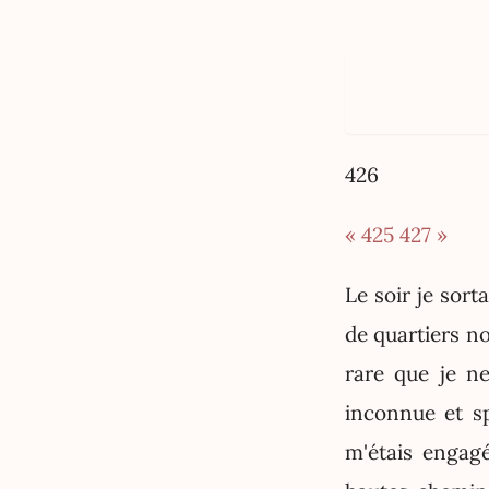
426
« 425
427 »
Le soir je sort
de quartiers 
rare que je n
inconnue et s
m'étais engag