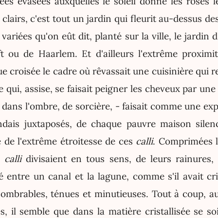
es évasées auxquelles le soleil donne les roses les
 clairs, c'est tout un jardin qui fleurit au-dessus d
variées qu'on eût dit, planté sur la ville, le jardin
ft ou de Haarlem. Et d'ailleurs l'extrême proxim
ue croisée le cadre où rêvassait une cuisinière qui re
le qui, assise, se faisait peigner les cheveux par une
 dans l'ombre, de sorcière, - faisait comme une ex
ndais juxtaposés, de chaque pauvre maison silen
 de l'extrême étroitesse de ces
calli
. Comprimées l
s
calli
divisaient en tous sens, de leurs rainures
 entre un canal et la lagune, comme s'il avait cris
ombrables, ténues et minutieuses. Tout à coup, a
s, il semble que dans la matière cristallisée se s