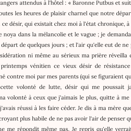
rangers attendus à l'hôtel : « Baronne Putbus et suite
utes les heures de plaisir charnel que notre départ
ce désir, qui existait chez moi à l'état chronique, à
le noya dans la mélancolie et le vague ; je demand
départ de quelques jours ; et l'air qu'elle eut de n
sidération ni même au sérieux ma prière réveilla
e printemps vénitien ce vieux désir de résistanc
é contre moi par mes parents (qui se figuraient qu
 cette volonté de lutte, désir qui me poussait 
 volonté à ceux que j'aimais le plus, quitte à me
j'avais réussi à les faire céder. Je dis à ma mère que
 croyant plus habile de ne pas avoir l'air de penser qu
e me répondit même pas. Je repris qu'elle verrait 