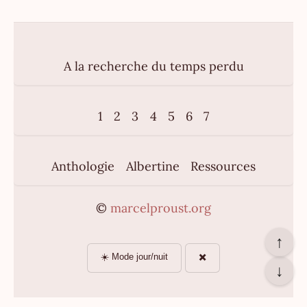
A la recherche du temps perdu
1
2
3
4
5
6
7
Anthologie
Albertine
Ressources
©
marcelproust.org
↑
☀️ Mode jour/nuit
✖️
↓