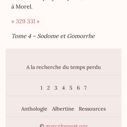
à Morel.
« 329
331 »
Tome 4 – Sodome et Gomorrhe
A la recherche du temps perdu
1
2
3
4
5
6
7
Anthologie
Albertine
Ressources
©
marcelproust.org